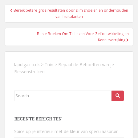
Berichtnavigatie
Bereik betere groeiresultaten door slim snoeien en onderhouden
van fruitplanten
Beste Boeken Om Te Lezen Voor Zelfontwikkeling en
Kennisverrijking
lapulga.co.uk
>
Tuin
>
Bepaal de Behoeften van je
Bessenstruiken
Search
for:
RECENTE BERICHTEN
Spice up je interieur met de kleur van speculaasbruin