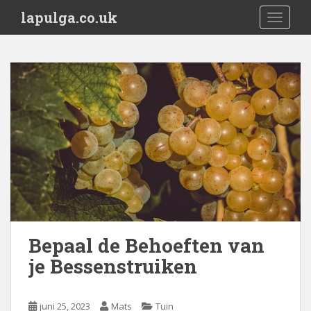
S
lapulga.co.uk
TOGGLE
k
i
p
t
o
m
a
i
n
c
o
n
t
e
Bepaal de Behoeften van
n
je Bessenstruiken
t
juni 25, 2023
Mats
Tuin