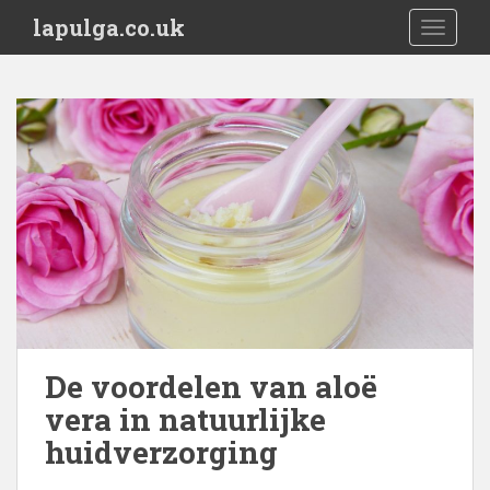
S
lapulga.co.uk
TOGGLE
k
i
p
t
o
m
a
i
n
c
o
n
t
e
De voordelen van aloë
n
vera in natuurlijke
t
huidverzorging