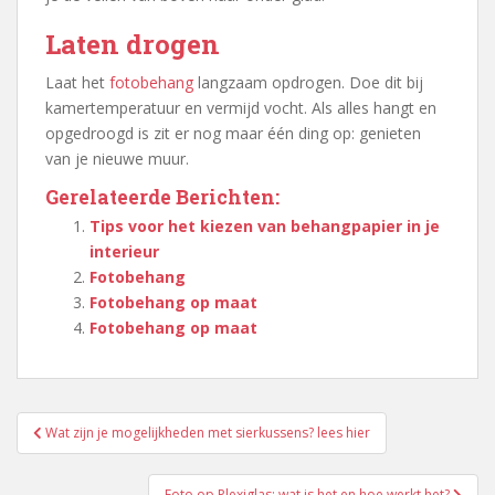
Laten drogen
Laat het
fotobehang
langzaam opdrogen. Doe dit bij
kamertemperatuur en vermijd vocht. Als alles hangt en
opgedroogd is zit er nog maar één ding op: genieten
van je nieuwe muur.
Gerelateerde Berichten:
Tips voor het kiezen van behangpapier in je
interieur
Fotobehang
Fotobehang op maat
Fotobehang op maat
Berichtnavigatie
Wat zijn je mogelijkheden met sierkussens? lees hier
Foto op Plexiglas: wat is het en hoe werkt het?