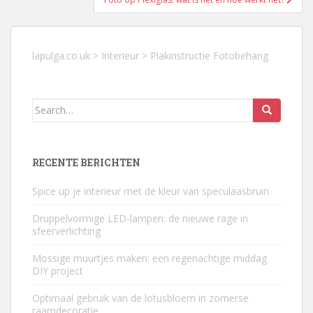
lapulga.co.uk
>
Interieur
>
Plakinstructie Fotobehang
Search
for:
RECENTE BERICHTEN
Spice up je interieur met de kleur van speculaasbruin
Druppelvormige LED-lampen: de nieuwe rage in
sfeerverlichting
Mossige muurtjes maken: een regenachtige middag
DIY project
Optimaal gebruik van de lotusbloem in zomerse
raamdecoratie