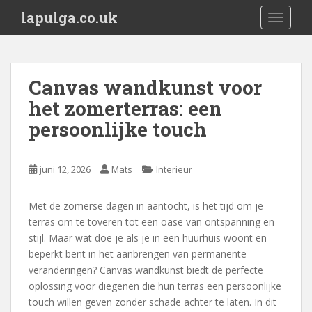
S
lapulga.co.uk
TOGGLE
k
i
p
t
Canvas wandkunst voor
o
het zomerterras: een
m
a
persoonlijke touch
i
n
c
juni 12, 2026
Mats
Interieur
o
n
Met de zomerse dagen in aantocht, is het tijd om je
t
terras om te toveren tot een oase van ontspanning en
e
stijl. Maar wat doe je als je in een huurhuis woont en
n
beperkt bent in het aanbrengen van permanente
t
veranderingen? Canvas wandkunst biedt de perfecte
oplossing voor diegenen die hun terras een persoonlijke
touch willen geven zonder schade achter te laten. In dit